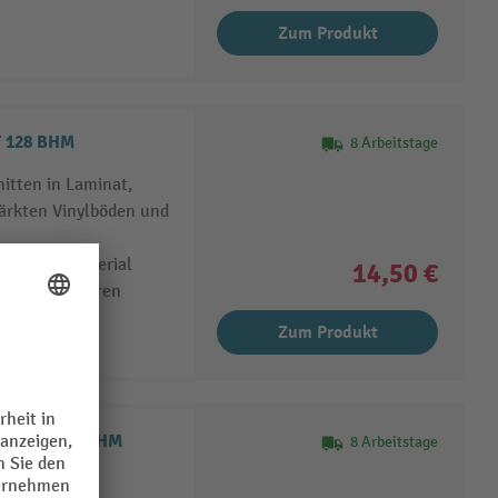
Zum Produkt
T 128 BHM
8 Arbeitstage
itten in Laminat,
tärkten Vinylböden und
n
n dünnes Material
14,50 €
en für sauberen
Zum Produkt
erial T 367 XHM
8 Arbeitstage
ter Baustoffe