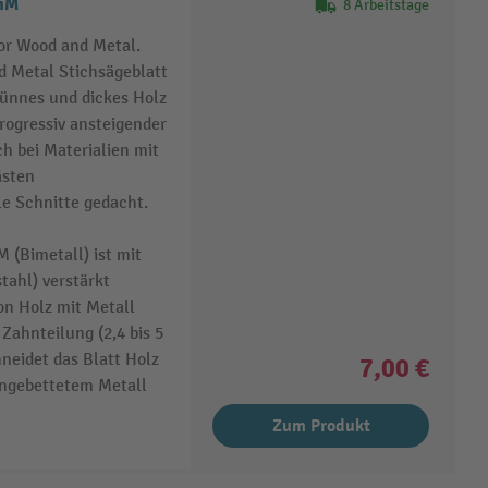
BiM
8 Arbeitstage
for Wood and Metal.
d Metal Stichsägeblatt
dünnes und dickes Holz
rogressiv ansteigender
h bei Materialien mit
ästen
e Schnitte gedacht.
 (Bimetall) ist mit
tahl) verstärkt
n Holz mit Metall
 Zahnteilung (2,4 bis 5
eidet das Blatt Holz
7,00 €
ingebettetem Metall
Zum Produkt