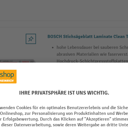
BOSCH Stichsägeblatt Laminate Clean 
hohe Lebensdauer bei sauberen Schn
abrasiven Materialien wie faservers
Hochdruck-Schichtpressstoffplatte
extrafeinen Zähne schneiden glatt i
entgegengerichtete Zahnreihen sorg
Schnitt auf beiden Seiten
BOSCH Stichsägeblatt Expert Multi Mat
langlebiges Schneiden verschiedens