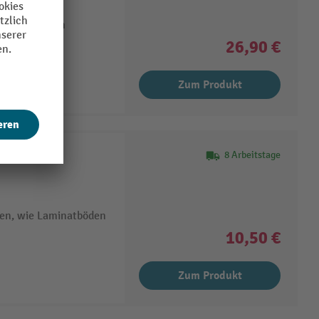
l aller Dicken
n
26,90 €
Zum Produkt
8 Arbeitstage
ien, wie Laminatböden
10,50 €
Zum Produkt