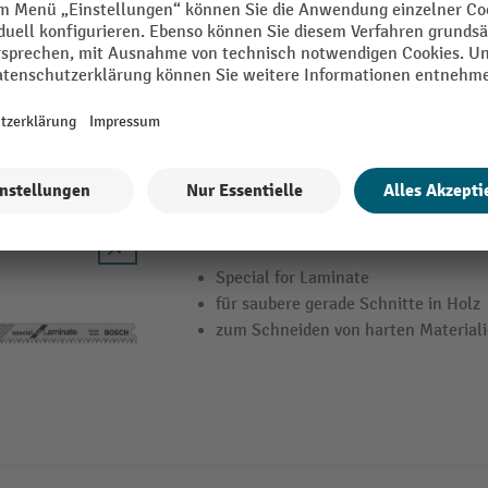
mit Bosch Carbide Technology
progressive Zahnteilung, die Materia
aggressiv schneidet, ohne zu breche
BOSCH Stichsägeblatt T 101 BIF
Special for Laminate
für saubere gerade Schnitte in Holz
zum Schneiden von harten Material