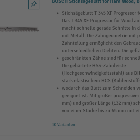
BOSCH Stichsägeblatt for Hard Wood, 
Stichsägeblatt T 345 XF Progressor 
Das T 345 XF Progressor for Wood an
macht schnelle gerade Schnitte in 
mit Metall. Die Zahngeometrie mit p
Zahnteilung ermöglicht den Gebrauc
unterschiedlichen Dichten. Die gefr
geschränkten Zähne sind für schnell
Die gehärtete HSS-Zahnleiste
(Hochgeschwindigkeitsstahl) aus BIM
stark elastischem HCS (Kohlenstoffs
wodurch das Blatt zum Schneiden vo
geeignet ist. Mit großer progressiver
mm) und großer Länge (132 mm) schn
von einer Stärke bis zu 65 mm mit e
10 Varianten