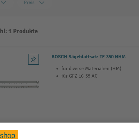
Preis
hl: 1 Produkte
BOSCH Sägeblattsatz TF 350 NHM
für diverse Materialien (HM)
für GFZ 16-35 AC