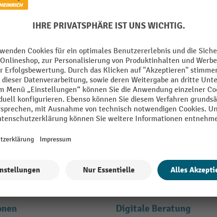
den und bis zu -10 % Willkomm
E-Mail
en" erklären Sie sich bereit, Werbung von Jungheinrich PROFISHOP in Form
ähere Informationen zur Datenverarbeitung beim Newsletter finden Sie
hie
onen
Digitale Beratung