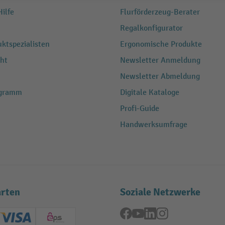
ilfe
Flurförderzeug-Berater
Regalkonfigurator
ktspezialisten
Ergonomische Produkte
ht
Newsletter Anmeldung
Newsletter Abmeldung
ogramm
Digitale Kataloge
Profi-Guide
Handwerksumfrage
rten
Soziale Netzwerke
Facebook
YouTube
LinkedIn
Instagram
ard (Master)
Creditcard (Visa)
EPS