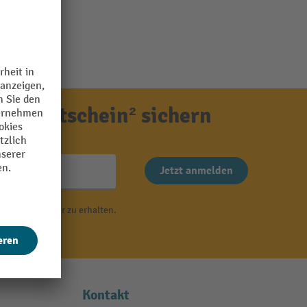
ensgutschein² sichern
Jetzt anmelden
 von Newsletter zu erhalten.
r
.
Kontakt