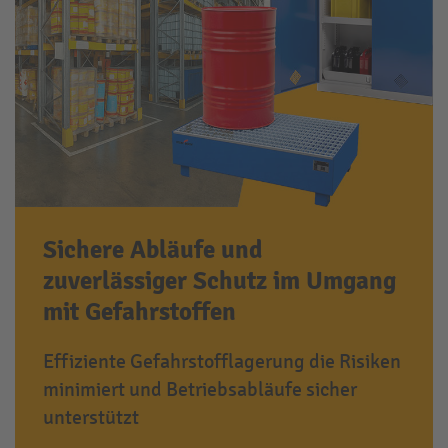
Sichere Abläufe und
zuverlässiger Schutz im Umgang
mit Gefahrstoffen
Effiziente Gefahrstofflagerung die Risiken
minimiert und Betriebsabläufe sicher
unterstützt