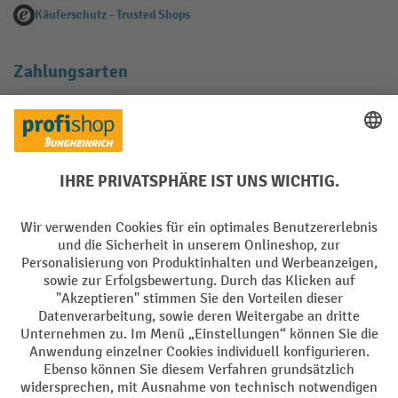
Käuferschutz - Trusted Shops
Zahlungsarten
Creditcard (Master)
Creditcard (Visa)
EPS
PayPal
Rechnung
Vorkasse
Soziale Netzwerke
Facebook
YouTube
LinkedIn
Instagram
AGB
Impressum
Datenschutz
Barrierefreiheit
Privacy Settings