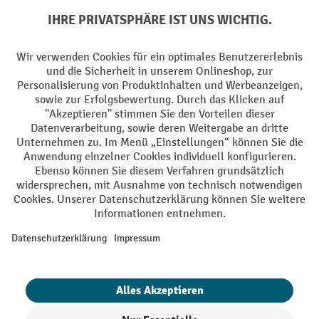
Zahlungsarten
Creditcard (Master)
Creditcard (Visa)
EPS
PayPal
Rechnung
Vorkasse
Soziale Netzwerke
Facebook
YouTube
LinkedIn
Instagram
AGB
Impressum
Datenschutz
Barrierefreiheit
Privacy Settings
Alle Preise exkl. gesetzl. Mehrwertsteuer zzgl.
Versandkosten
und ggf.
Nachnahmegebühren, wenn nicht anders angegeben.