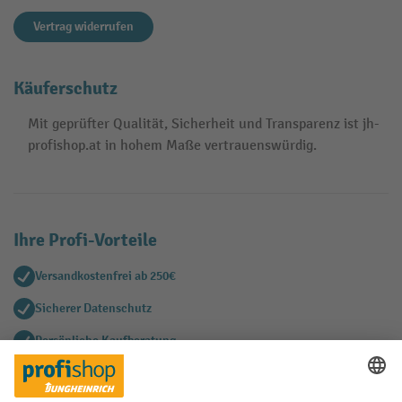
Vertrag widerrufen
Käuferschutz
Mit geprüfter Qualität, Sicherheit und Transparenz ist jh-
profishop.at in hohem Maße vertrauenswürdig.
Ihre Profi-Vorteile
Versandkostenfrei ab 250€
Sicherer Datenschutz
Persönliche Kaufberatung
Käuferschutz - Trusted Shops