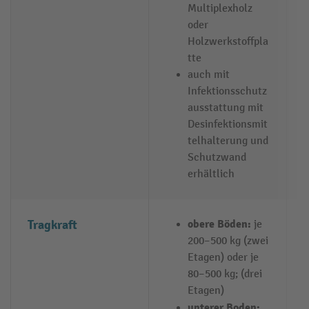
Multiplexholz
oder
Holzwerkstoffpla
tte
auch mit
Infektionsschutz
ausstattung mit
Desinfektionsmit
telhalterung und
Schutzwand
erhältlich
Tragkraft
obere Böden:
b
je
200–500 kg (zwei
Etagen) oder je
80–500 kg; (drei
Etagen)
unterer Boden: