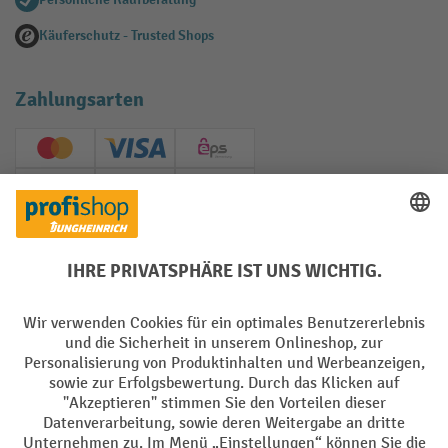
Käuferschutz - Trusted Shops
Zahlungsarten
Creditcard (Master)
Creditcard (Visa)
EPS
PayPal
Rechnung
Vorkasse
Soziale Netzwerke
Facebook
YouTube
LinkedIn
Instagram
AGB
Impressum
Datenschutz
Barrierefreiheit
Privacy Settings