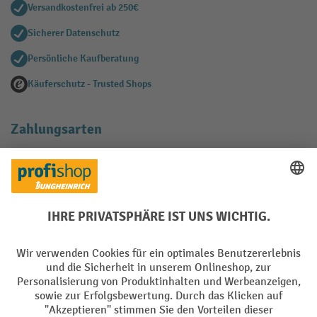
Versandkostenfrei ab 250€
Sicherer Datenschutz
Persönliche Kaufberatung
Käuferschutz - Trusted Shops
Zahlungsarten
Creditcard (Master)
Creditcard (Visa)
EPS
PayPal
Rechnung
Vorkasse
Soziale Netzwerke
Facebook
YouTube
LinkedIn
Instagram