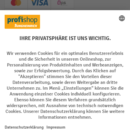
Creditcard (Master)
Creditcard (Visa)
EPS
PayPal
Rechnung
Vorkasse
Soziale Netzwerke
Facebook
YouTube
LinkedIn
Instagram
AGB
Impressum
Datenschutz
Barrierefreiheit
Privacy Settings
Alle Preise exkl. gesetzl. Mehrwertsteuer zzgl.
Versandkosten
und ggf.
Nachnahmegebühren, wenn nicht anders angegeben.
¹ Der Rabatt gilt so lange der Vorrat reicht. Der Rabatt gilt nicht auf
Sonderpreise. Eine Kombination mit anderen prozentualen Rabatten
oder Gutscheinen ist nicht möglich. | ² Der Rabatt wird einmalig bei