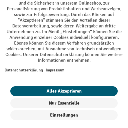
AGB
Impressum
Datenschutz
Barrierefreiheit
Privacy Settings
Alle Preise exkl. gesetzl. Mehrwertsteuer zzgl.
Versandkosten
und ggf.
Nachnahmegebühren, wenn nicht anders angegeben.
¹ Der Rabatt gilt so lange der Vorrat reicht. Der Rabatt gilt nicht auf
Sonderpreise. Eine Kombination mit anderen prozentualen Rabatten
oder Gutscheinen ist nicht möglich. | ² Der Rabatt wird einmalig bei
Erstregistrierung für den Newsletter gewährt. Der Gutschein ist 10
Tage gültig und kann ab einem Netto-Bestellwert von 250,- € online
eingelöst werden. Die Höhe des Rabatts variiert je nach
Produktkategorie und beträgt bis zu 10 % (10 % auf Lager, Umwelt,
Arbeitsschutz | 5% auf Werkstatt, Betrieb, Transport, Stapeln und
Heben | 7% auf Büro). Ausgenommen sind Elektro-Hubwagen,
Elektro-Hochhubwagen, Elektro-Stapler sowie Gebrauchtgeräte.
Ausschluss von Werkzeug. Gilt nicht auf Sonderpreise. Kombination
mit anderen Gutscheinen nicht möglich.