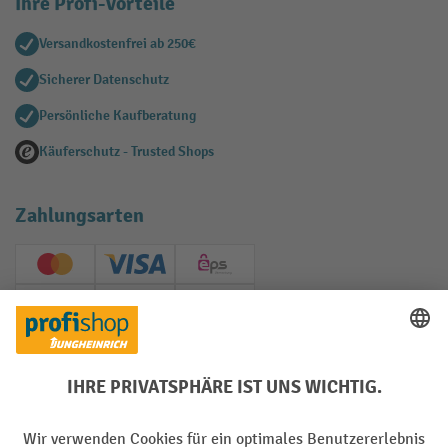
Ihre Profi-Vorteile
Versandkostenfrei ab 250€
Sicherer Datenschutz
Persönliche Kaufberatung
Käuferschutz - Trusted Shops
Zahlungsarten
Creditcard (Master)
Creditcard (Visa)
EPS
PayPal
Rechnung
Vorkasse
Soziale Netzwerke
Facebook
YouTube
LinkedIn
Instagram