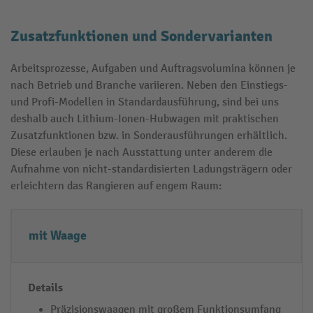
Zusatzfunktionen und Sondervarianten
Arbeitsprozesse, Aufgaben und Auftragsvolumina können je
nach Betrieb und Branche variieren. Neben den Einstiegs-
und Profi-Modellen in Standardausführung, sind bei uns
deshalb auch Lithium-Ionen-Hubwagen mit praktischen
Zusatzfunktionen bzw. in Sonderausführungen erhältlich.
Diese erlauben je nach Ausstattung unter anderem die
Aufnahme von nicht-standardisierten Ladungsträgern oder
erleichtern das Rangieren auf engem Raum:
A
D
V
mit Waage
u
e
o
s
t
r
st
a
t
a
il
e
Präzisionswaagen mit großem Funktionsumfang