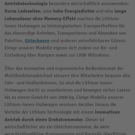
Antriebstechnologie
besonders wirtschaftlich anzuwenden:
Kurze Ladezeiten
hohe Energiedichte
lange
, eine
und eine
Lebensdauer
ohne Memory-Effekt
machen die Lithium-
Ionen-Hubwagen zu leistungsstarken Transporthelfern für
das ebenerdige Anheben, Transportieren und Absenken von
Gitterboxen
Paletten,
und anderen unterfahrbaren Gütern.
Einige unserer Modelle eignen sich zudem zur Be- und
Entladung über Rampen sowie zur LKW-Mitnahme.
Über das innovative und ergonomische Bedienkonzept der
Multifunktionsdeichsel steuern Ihre Mitarbeiter bequem alle
Fahr- und Hubfunktionen. So sind die Lithium-Ionen-
Hubwagen leicht zu manövrieren und bewegen sicher Lasten
bis zu einem Gewicht von 2000 kg. Einige Modelle unserer
Lithium-Ionen-Hubwagen vereinen darüber hinaus die
innovativen
Vorteile der Lithium-Technologie mit einem
Antrieb durch einen Drehstrommotor
. Dieser ist
wirtschaftlicher als ein Gleichstrommotor, da viele
verschleißanfällige Komponenten und Bauteile überflüssig