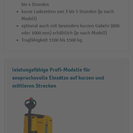
e
bis 4 Stunden
kurze Ladezeiten von 3 bis 5 Stunden (je nach
n
Modell)
-
optional auch mit besonders kurzen Gabeln (800
H
oder 1000 mm) erhältlich (je nach Modell)
u
Tragfähigkeit 1100 bis 1500 kg
b
w
a
g
leistungsfähige Profi-Modelle für
e
anspruchsvolle Einsätze auf kurzen und
n
mittleren Strecken