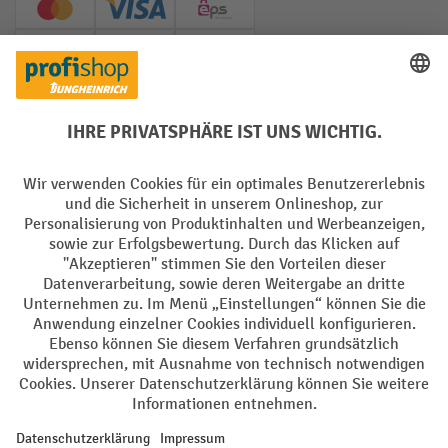
Creditcard (Master)
Creditcard (Visa)
EPS
PayPal
Rechnung
Vorkasse
Soziale Netzwerke
Facebook
YouTube
LinkedIn
Instagram
AGB
Impressum
Datenschutz
Barrierefreiheit
Privacy Settings
Alle Preise exkl. gesetzl. Mehrwertsteuer zzgl.
Versandkosten
und ggf.
Nachnahmegebühren, wenn nicht anders angegeben.
¹ Der Rabatt gilt so lange der Vorrat reicht. Der Rabatt gilt nicht auf
Sonderpreise. Eine Kombination mit anderen prozentualen Rabatten
oder Gutscheinen ist nicht möglich. | ² Der Rabatt wird einmalig bei