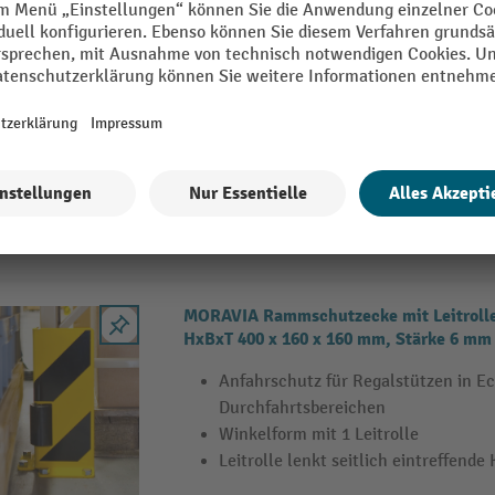
Steinbock® Rammschutzecke, Winkel-Pro
x 180 mm, Stärke 5 mm
Robust durch 5 mm Stahlblech, pulv
Winkel-Profil für zweiseitigen Schut
Hohe Warnwirkung durch Signalfar
MORAVIA Rammschutzecke mit Leitrolle,
HxBxT 400 x 160 x 160 mm, Stärke 6 mm
Anfahrschutz für Regalstützen in E
Durchfahrtsbereichen
Winkelform mit 1 Leitrolle
Leitrolle lenkt seitlich eintreffende 