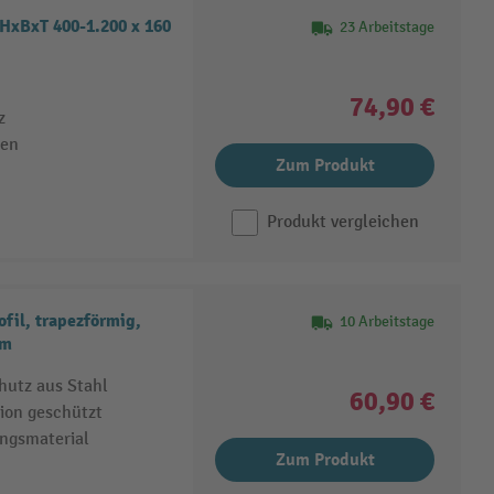
HxBxT 400-1.200 x 160
23 Arbeitstage
74,90 €
z
ben
Zum Produkt
Produkt vergleichen
il, trapezförmig,
10 Arbeitstage
mm
hutz aus Stahl
60,90 €
ion geschützt
ungsmaterial
Zum Produkt