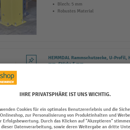
Blech: 5 mm
Robustes Material
HEMMDAL Rammschutzecke, U-Profil, Hx
mm, Stärke 5 mm
Material: 5 mm Stahl
Profil: U-förmig für 3-seitigen Schut
Hohe Warnwirkung durch Signalfar