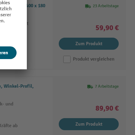
fil, HxBxT 400 x 180
23 Arbeitstage
erbeschichtet
59,90 €
z
ben
Zum Produkt
Produkt vergleichen
 Winkel-Profil,
7 Arbeitstage
ck- und
89,90 €
Zum Produkt
Kräfte ab