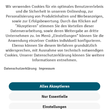
Soziale Netzwerke
Facebook
YouTube
LinkedIn
Instagram
AGB
Impressum
Datenschutz
Barrierefreiheit
Privacy Settings
Alle Preise exkl. gesetzl. Mehrwertsteuer zzgl.
Versandkosten
und ggf.
Nachnahmegebühren, wenn nicht anders angegeben.
¹ Der Rabatt gilt so lange der Vorrat reicht. Der Rabatt gilt nicht auf
Sonderpreise. Eine Kombination mit anderen prozentualen Rabatten
oder Gutscheinen ist nicht möglich. | ² Der Rabatt wird einmalig bei
Erstregistrierung für den Newsletter gewährt. Der Gutschein ist 10
Tage gültig und kann ab einem Netto-Bestellwert von 250,- € online
eingelöst werden. Die Höhe des Rabatts variiert je nach
Produktkategorie und beträgt bis zu 10 % (10 % auf Lager, Umwelt,
Arbeitsschutz | 5% auf Werkstatt, Betrieb, Transport, Stapeln und