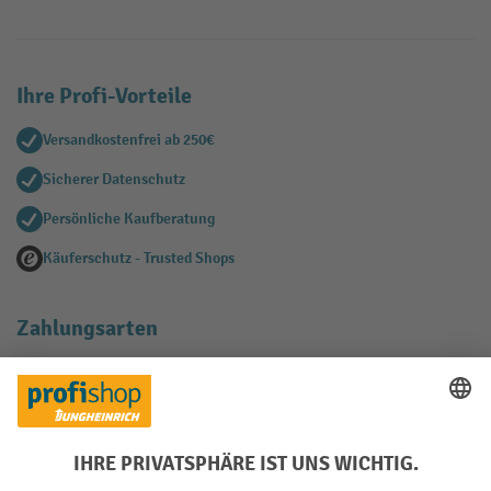
Ihre Profi-Vorteile
Versandkostenfrei ab 250€
Sicherer Datenschutz
Persönliche Kaufberatung
Käuferschutz - Trusted Shops
Zahlungsarten
Creditcard (Master)
Creditcard (Visa)
EPS
PayPal
Rechnung
Vorkasse