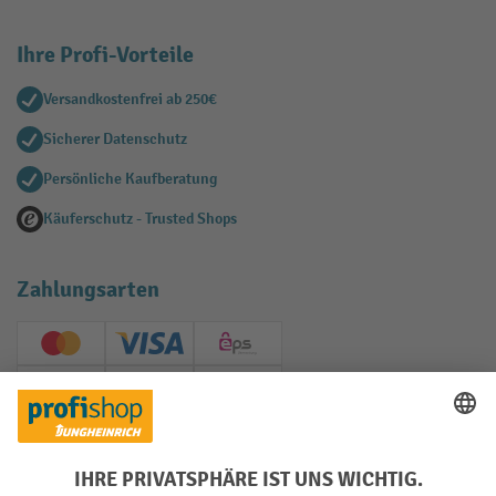
Ihre Profi-Vorteile
Versandkostenfrei ab 250€
Sicherer Datenschutz
Persönliche Kaufberatung
Käuferschutz - Trusted Shops
Zahlungsarten
Creditcard (Master)
Creditcard (Visa)
EPS
PayPal
Rechnung
Vorkasse
Soziale Netzwerke