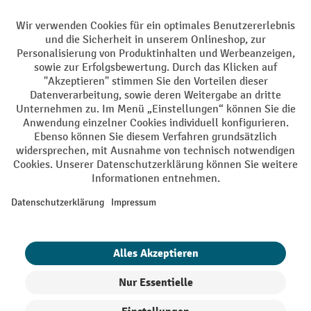
Facebook
YouTube
LinkedIn
Instagram
AGB
Impressum
Datenschutz
Barrierefreiheit
Privacy Settings
Alle Preise exkl. gesetzl. Mehrwertsteuer zzgl.
Versandkosten
und ggf.
Nachnahmegebühren, wenn nicht anders angegeben.
¹ Der Rabatt gilt so lange der Vorrat reicht. Der Rabatt gilt nicht auf
Sonderpreise. Eine Kombination mit anderen prozentualen Rabatten
oder Gutscheinen ist nicht möglich. | ² Der Rabatt wird einmalig bei
Erstregistrierung für den Newsletter gewährt. Der Gutschein ist 10
Tage gültig und kann ab einem Netto-Bestellwert von 250,- € online
eingelöst werden. Die Höhe des Rabatts variiert je nach
Produktkategorie und beträgt bis zu 10 % (10 % auf Lager, Umwelt,
Arbeitsschutz | 5% auf Werkstatt, Betrieb, Transport, Stapeln und
Heben | 7% auf Büro). Ausgenommen sind Elektro-Hubwagen,
Elektro-Hochhubwagen, Elektro-Stapler sowie Gebrauchtgeräte.