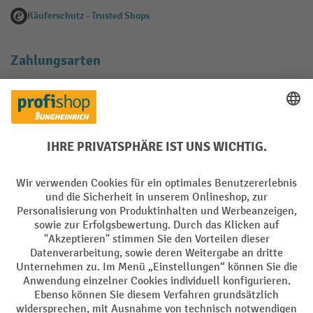
Käuferschutz - Trusted Shops
Zahlungsarten
Creditcard (Master)
Creditcard (Visa)
EPS
PayPal
Rechnung
Vorkasse
Soziale Netzwerke
Facebook
YouTube
LinkedIn
Instagram
AGB
Impressum
Datenschutz
Barrierefreiheit
Privacy Settings