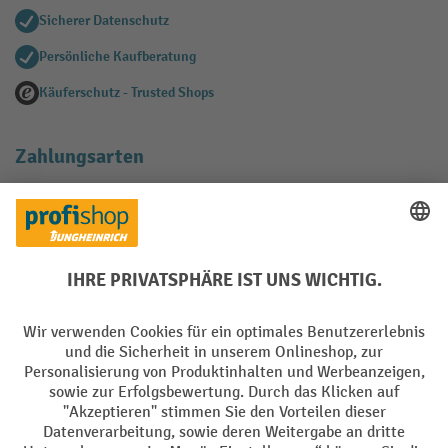
Sicherer Datenschutz
Persönliche Kaufberatung
Käuferschutz - Trusted Shops
Zahlungsarten
Creditcard (Master)
Creditcard (Visa)
EPS
PayPal
Rechnung
Vorkasse
Soziale Netzwerke
Facebook
YouTube
LinkedIn
Instagram