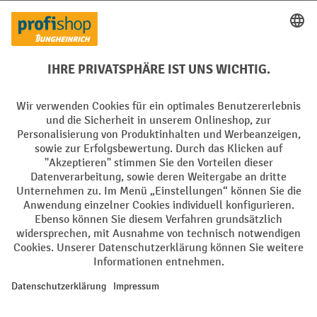
Creditcard (Master)
Creditcard (Visa)
EPS
PayPal
Rechnung
Vorkasse
Soziale Netzwerke
Facebook
YouTube
LinkedIn
Instagram
AGB
Impressum
Datenschutz
Barrierefreiheit
Privacy Settings
Alle Preise exkl. gesetzl. Mehrwertsteuer zzgl.
Versandkosten
und ggf.
Nachnahmegebühren, wenn nicht anders angegeben.
¹ Der Rabatt gilt so lange der Vorrat reicht. Der Rabatt gilt nicht auf
Sonderpreise. Eine Kombination mit anderen prozentualen Rabatten