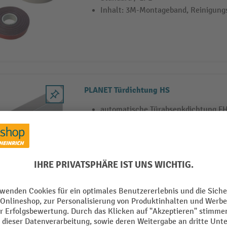
Inhalt: 3M-Montageband, Reinigungs
PLANET Türdichtung HS
automatische Türabsenkdichtung F
für schall-, rauch- und feuerhemme
bandseitige einseitige Auslösung m
Ausgleich bei schiefem Boden
3 Varianten
HETTICH Grundscharnier Selekta Pro 20