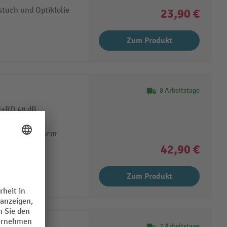
tuch und Optikfolie
23,90 €
Zum Produkt
8 Arbeitstage
H+RD 48 dB
nde Türen
it automatischem
42,90 €
Zum Produkt
00
7 Arbeitstage