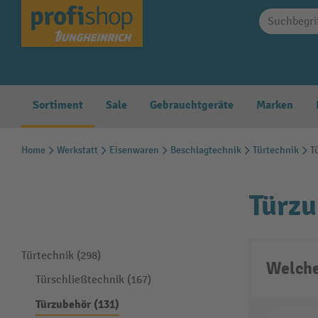
springen
Zur Hauptnavigation springen
Sortiment
Sale
Gebrauchtgeräte
Marken
Home
Werkstatt
Eisenwaren
Beschlagtechnik
Türtechnik
T
Türz
Türtechnik (298)
Welche
Türschließtechnik (167)
Türzubehör (131)