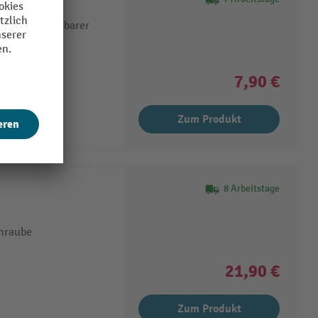
nik und sichtbarer
7,90 €
Zum Produkt
8 Arbeitstage
hraube
21,90 €
Zum Produkt