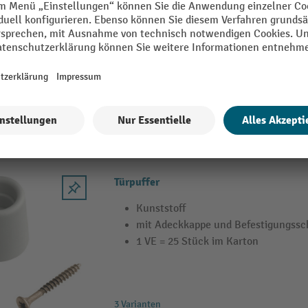
Eingelenkscharnier mit Aufklipstech
Rolle
Qualitätseinstufung nach EN 15570
für Büro-
Türpuffer
Kunststoff
mit Adeckkappe und Befestigungssc
1 VE = 25 Stück im Karton
3 Varianten