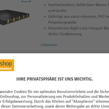
Hochbelastbare, befahrbare Wanne 
und Geräte
Gefertigt aus extra robustem, PVC-
Polyestergewebe
Patentiertes Rigid-Lock-Integral-W
dichte Eindämmung
3 Varianten
Faltwanne aus PVC
Faltbare Auffangwanne aus robust
Zum Lagern von Kleingebinden, Fässe
Flüssigkeitsdicht, öl- und chemikal