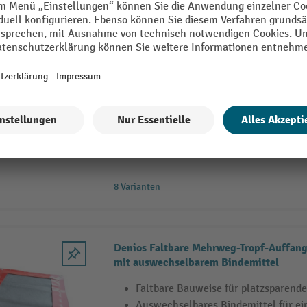
9 Varianten
Denios Faltbare Mehrweg-Auffangwanne
Platzsparende, faltbare Konstruktion
Lagerung
Robuster Kunststoff für langanhalt
Wiederverwendbar und umweltfreund
8 Varianten
Denios Faltbare Mehrweg-Tropf-Auffan
mit auswechselbarem Bindemittel
Faltbare Bauweise für platzsparende
Auswechselbares Bindemittel für e