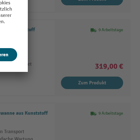
 aus Kunststoff
9 Arbeitstage
 für einfache
ende Nutzung
lich gestaltet
319,00 €
Zum Produkt
gwanne aus Kunststoff
9 Arbeitstage
n Transport
infache Wartung