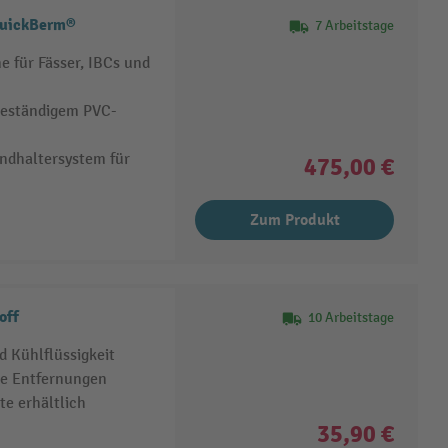
QuickBerm®
7 Arbeitstage
 für Fässer, IBCs und
beständigem PVC-
andhaltersystem für
475,00 €
Zum Produkt
off
10 Arbeitstage
d Kühlflüssigkeit
re Entfernungen
te erhältlich
35,90 €