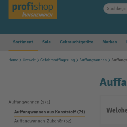
springen
Zur Hauptnavigation springen
Sortiment
Sale
Gebrauchtgeräte
Marken
Home
Umwelt
Gefahrstofflagerung
Auffangwannen
Auffangw
Auffa
Auffangwannen (171)
Welche
Auffangwannen aus Kunststoff (71)
Auffangwannen-Zubehör (52)