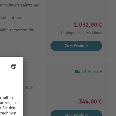
für schwere Fahrzeuge
beschichtetem
1.032,00 €
andhaltersystem für
Leasing ab
22,20 €
/ Monat
Zum Produkt
8 Arbeitstage
em PVC
rn bis hin zu IBCs
ienbeständig
344,00 €
Zum Produkt