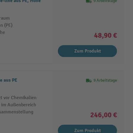
-line aus PE, Höhe
9 Arbeitstage
sraum
n (PE)
che
48,90 €
Zum Produkt
e aus PE
9 Arbeitstage
t vor Chemikalien
z im Außenbereich
Zusammenstellung
246,00 €
Zum Produkt