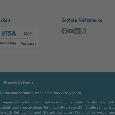
rten
Soziale Netzwerke
Facebook
YouTube
LinkedIn
Instagram
ard (Master)
Creditcard (Visa)
EPS
Rechnung
Vorkasse
Privacy Settings
 Nachnahmegebühren, wenn nicht anders angegeben.
f Sonderpreise. Eine Kombination mit anderen prozentualen Rabatten oder Guts
ge gültig und kann ab einem Netto-Bestellwert von 250,- € online eingelöst 
 Werkstatt, Betrieb, Transport, Stapeln und Heben | 7% auf Büro). Ausgen