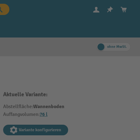
ohne MwSt.
Aktuelle Variante:
Wannenboden
Abstellfläche:
76 l
Auffangvolumen:
Variante konfigurieren