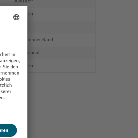
Justrite®
Polyester
PVC
umlaufender Rand
Professional
Polyester