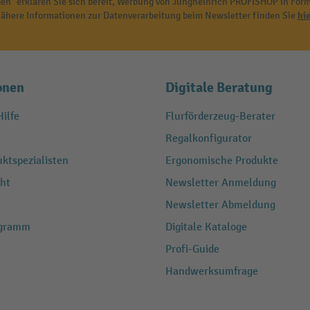
en" erklären Sie sich bereit, Werbung von Jungheinrich PROFISHOP in Form
ähere Informationen zur Datenverarbeitung beim Newsletter finden Sie
hie
onen
Digitale Beratung
ilfe
Flurförderzeug-Berater
Regalkonfigurator
ktspezialisten
Ergonomische Produkte
ht
Newsletter Anmeldung
Newsletter Abmeldung
ogramm
Digitale Kataloge
Profi-Guide
Handwerksumfrage