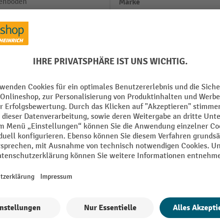
enboden
Marke
Material
mm
Oberfläche
mm
Rand Ausführung
 mm
Segment
Wände Material
Alle technische Details anzeigen