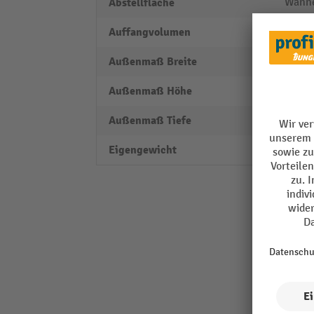
Abstellfläche
Wann
Auffangvolumen
76 l
Außenmaß Breite
790 
Außenmaß Höhe
298 
Außenmaß Tiefe
2980
Eigengewicht
1 kg