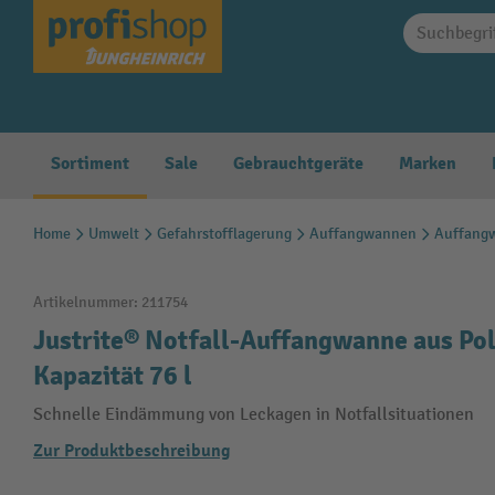
springen
Zur Hauptnavigation springen
Sortiment
Sale
Gebrauchtgeräte
Marken
Home
Umwelt
Gefahrstofflagerung
Auffangwannen
Auffangw
Artikelnummer:
211754
Justrite® Notfall-Auffangwanne aus Po
Kapazität 76 l
Schnelle Eindämmung von Leckagen in Notfallsituationen
Zur Produktbeschreibung