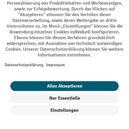
Bockrollen berücksichtigen
Zusammengefasst: Darauf sollten Sie beim
Kauf von Bockrollen achten
Tragfähigkeit:
Die Belastungsgrenze der
Bockrollen errechnet sich einfach aus der
Gesamtlast und der Rollenanzahl. Bei uns wählen
Sie Modelle mit bis zu 1400 kg Tragkraft.
Laufbelag:
Der gewählte Laufbelag beeinflusst die
Laufeigenschaften, die Eignung für den jeweiligen
Arbeitsbereich und den Untergrund sowie die
chemische Beständigkeit.
Produkte filtern
Sortierung
Rollengröße:
Raddurchmesser und Radbreite der