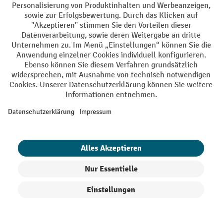
Soziale Netzwerke
Facebook
YouTube
LinkedIn
Instagram
AGB
Impressum
Datenschutz
Barrierefreiheit
Privacy Settings
Alle Preise exkl. gesetzl. Mehrwertsteuer zzgl.
Versandkosten
und ggf.
Nachnahmegebühren, wenn nicht anders angegeben.
¹ Der Rabatt gilt so lange der Vorrat reicht. Der Rabatt gilt nicht auf
Sonderpreise. Eine Kombination mit anderen prozentualen Rabatten
oder Gutscheinen ist nicht möglich. | ² Der Rabatt wird einmalig bei
Erstregistrierung für den Newsletter gewährt. Der Gutschein ist 10
Tage gültig und kann ab einem Netto-Bestellwert von 250,- € online
eingelöst werden. Die Höhe des Rabatts variiert je nach
Produkte filtern
Sortierung
Produktkategorie und beträgt bis zu 10 % (10 % auf Lager, Umwelt,