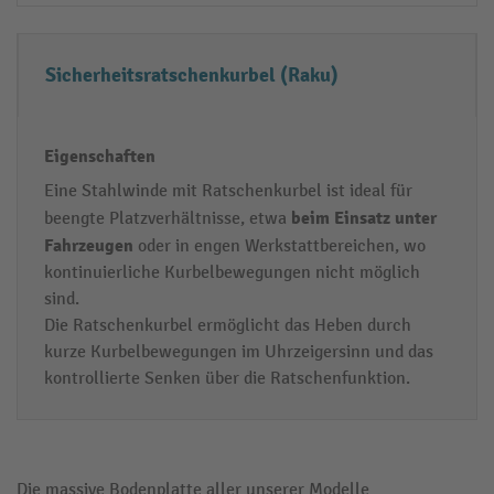
r
t
S
e
t
n
Sicherheitsratschenkurbel (Raku)
a
h
l
w
Eine Stahlwinde mit Ratschenkurbel ist ideal für
beim Einsatz unter
beengte Platzverhältnisse, etwa
i
Fahrzeugen
oder in engen Werkstattbereichen, wo
n
kontinuierliche Kurbelbewegungen nicht möglich
d
sind.
e
Die Ratschenkurbel ermöglicht das Heben durch
kurze Kurbelbewegungen im Uhrzeigersinn und das
kontrollierte Senken über die Ratschenfunktion.
Die massive Bodenplatte aller unserer Modelle