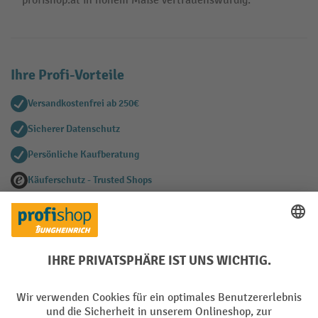
profishop.at in hohem Maße vertrauenswürdig.
Ihre Profi-Vorteile
Versandkostenfrei ab 250€
Sicherer Datenschutz
Persönliche Kaufberatung
Käuferschutz - Trusted Shops
Zahlungsarten
Creditcard (Master)
Creditcard (Visa)
EPS
PayPal
Rechnung
Vorkasse