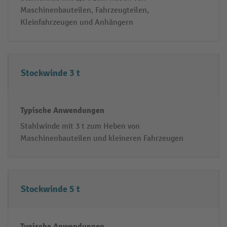
Maschinenbauteilen, Fahrzeugteilen,
r
h
Kleinfahrzeugen und Anhängern
a
e
f
A
t
n
w
Stockwinde 3 t
e
n
d
u
Stahlwinde mit 3 t zum Heben von
n
Maschinenbauteilen und kleineren Fahrzeugen
g
e
n
Stockwinde 5 t