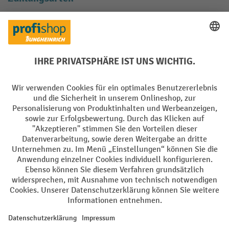
Creditcard (Master)
Creditcard (Visa)
EPS
PayPal
Rechnung
Vorkasse
Soziale Netzwerke
Facebook
YouTube
LinkedIn
Instagram
AGB
Impressum
Datenschutz
Barrierefreiheit
Privacy Settings
Alle Preise exkl. gesetzl. Mehrwertsteuer zzgl.
Versandkosten
und ggf.
Nachnahmegebühren, wenn nicht anders angegeben.
¹ Der Rabatt gilt so lange der Vorrat reicht. Der Rabatt gilt nicht auf