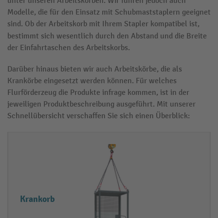
unter unseren Arbeitskörben. Wir führen jedoch auch
Modelle, die für den Einsatz mit Schubmaststaplern geeignet
sind. Ob der Arbeitskorb mit Ihrem Stapler kompatibel ist,
bestimmt sich wesentlich durch den Abstand und die Breite
der Einfahrtaschen des Arbeitskorbs.
Darüber hinaus bieten wir auch Arbeitskörbe, die als
Krankörbe eingesetzt werden können. Für welches
Flurförderzeug die Produkte infrage kommen, ist in der
jeweiligen Produktbeschreibung ausgeführt. Mit unserer
Schnellübersicht verschaffen Sie sich einen Überblick:
A
Ei
r
g
b
e
e
n
Krankorb
i
s
t
c