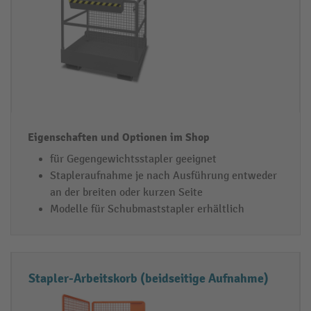
m
S
h
o
p
für Gegengewichtsstapler geeignet
Stapleraufnahme je nach Ausführung entweder
an der breiten oder kurzen Seite
Modelle für Schubmaststapler erhältlich
Stapler-Arbeitskorb (beidseitige Aufnahme)