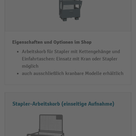
s
h
k
af
o
t
r
e
b
n
-
u
Arbeitskorb für Stapler mit Kettengehänge und
T
n
Einfahrtaschen: Einsatz mit Kran oder Stapler
y
d
möglich
p
O
auch ausschließlich kranbare Modelle erhältlich
p
ti
o
Stapler-Arbeitskorb (einseitige Aufnahme)
n
e
n
i