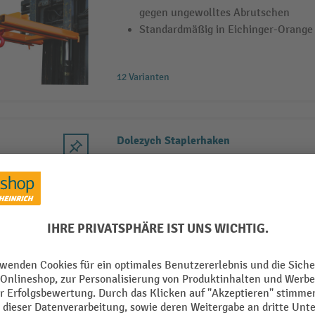
gegen ungewolltes Abrutschen
Standardmäßig in Eichinger-Orange
12 Varianten
Dolezych Staplerhaken
Praktisches Hilfsmittel in leichter 
Mit dreh- und schwankbarem Wirbe
Mittels Feststellschraube am Stapler
3 Varianten