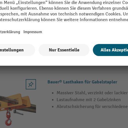
Bauer® Lasthaken für Gabelstapler und 
Mittels Schraubzwinge schnell und e
Gegen Abrutschen gesichert
Wirbellasthaken inklusive
10 Varianten
Bauer® Lasthaken für Gabelstapler
Massiver Stahl, verzinkt oder lackier
Lastaufnahme mit 2 Gabelzinken
Abrutschsicherung für verschiedene