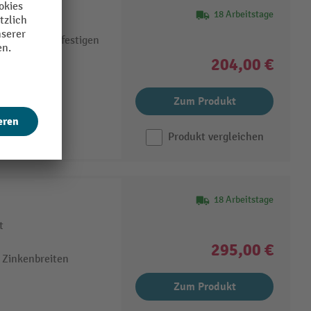
Kran
18 Arbeitstage
infach zu befestigen
204,00 €
Zum Produkt
Produkt vergleichen
18 Arbeitstage
t
295,00 €
 Zinkenbreiten
Zum Produkt