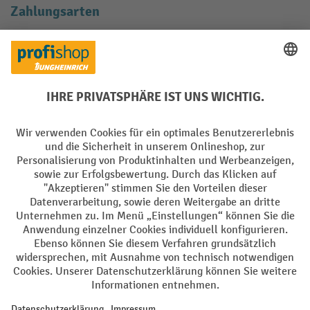
Zahlungsarten
Creditcard (Master)
Creditcard (Visa)
EPS
PayPal
Rechnung
Vorkasse
Soziale Netzwerke
Facebook
YouTube
LinkedIn
Instagram
AGB
Impressum
Datenschutz
Barrierefreiheit
Privacy Settings
Alle Preise exkl. gesetzl. Mehrwertsteuer zzgl.
Versandkosten
und ggf.
Nachnahmegebühren, wenn nicht anders angegeben.