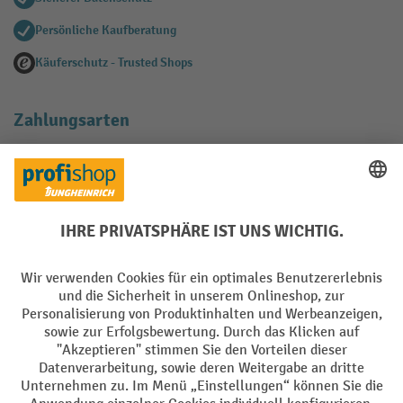
Persönliche Kaufberatung
Käuferschutz - Trusted Shops
Zahlungsarten
Creditcard (Master)
Creditcard (Visa)
EPS
PayPal
Rechnung
Vorkasse
Soziale Netzwerke
Facebook
YouTube
LinkedIn
Instagram
AGB
Impressum
Datenschutz