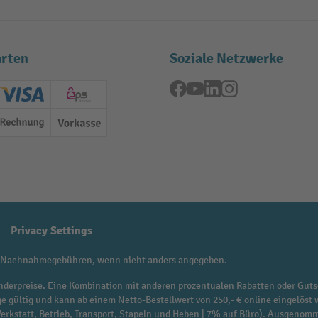
rten
Soziale Netzwerke
Facebook
YouTube
LinkedIn
Instagram
ard (Master)
Creditcard (Visa)
EPS
Rechnung
Vorkasse
Privacy Settings
 Nachnahmegebühren, wenn nicht anders angegeben.
f Sonderpreise. Eine Kombination mit anderen prozentualen Rabatten oder Guts
ge gültig und kann ab einem Netto-Bestellwert von 250,- € online eingelöst 
 Werkstatt, Betrieb, Transport, Stapeln und Heben | 7% auf Büro). Ausgen