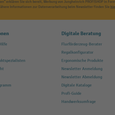
en" erklären Sie sich bereit, Werbung von Jungheinrich PROFISHOP in Form
ähere Informationen zur Datenverarbeitung beim Newsletter finden Sie
hie
onen
Digitale Beratung
ilfe
Flurförderzeug-Berater
Regalkonfigurator
ktspezialisten
Ergonomische Produkte
ht
Newsletter Anmeldung
Newsletter Abmeldung
ogramm
Digitale Kataloge
Profi-Guide
Handwerksumfrage