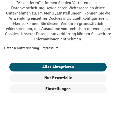
AGB
Impressum
Datenschutz
Barrierefreiheit
Privacy Settings
Alle Preise exkl. gesetzl. Mehrwertsteuer zzgl.
Versandkosten
und ggf.
Nachnahmegebühren, wenn nicht anders angegeben.
¹ Der Rabatt gilt so lange der Vorrat reicht. Der Rabatt gilt nicht auf
Sonderpreise. Eine Kombination mit anderen prozentualen Rabatten
oder Gutscheinen ist nicht möglich. | ² Der Rabatt wird einmalig bei
Erstregistrierung für den Newsletter gewährt. Der Gutschein ist 10
Tage gültig und kann ab einem Netto-Bestellwert von 250,- € online
eingelöst werden. Die Höhe des Rabatts variiert je nach
Produktkategorie und beträgt bis zu 10 % (10 % auf Lager, Umwelt,
Arbeitsschutz | 5% auf Werkstatt, Betrieb, Transport, Stapeln und
Heben | 7% auf Büro). Ausgenommen sind Elektro-Hubwagen,
Produkte filtern
Sortierung
Elektro-Hochhubwagen, Elektro-Stapler sowie Gebrauchtgeräte.
Ausschluss von Werkzeug. Gilt nicht auf Sonderpreise. Kombination
mit anderen Gutscheinen nicht möglich.