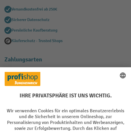
Versandkostenfrei ab 250€
Sicherer Datenschutz
Persönliche Kaufberatung
Käuferschutz - Trusted Shops
Zahlungsarten
Creditcard (Master)
Creditcard (Visa)
EPS
PayPal
Rechnung
Vorkasse
Soziale Netzwerke
Facebook
YouTube
LinkedIn
Instagram