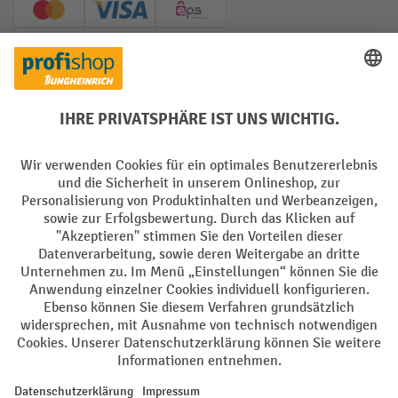
Creditcard (Master)
Creditcard (Visa)
EPS
PayPal
Rechnung
Vorkasse
Soziale Netzwerke
Facebook
YouTube
LinkedIn
Instagram
AGB
Impressum
Datenschutz
Barrierefreiheit
Privacy Settings
Alle Preise exkl. gesetzl. Mehrwertsteuer zzgl.
Versandkosten
und ggf.
Nachnahmegebühren, wenn nicht anders angegeben.
¹ Der Rabatt gilt so lange der Vorrat reicht. Der Rabatt gilt nicht auf
Sonderpreise. Eine Kombination mit anderen prozentualen Rabatten
oder Gutscheinen ist nicht möglich. | ² Der Rabatt wird einmalig bei