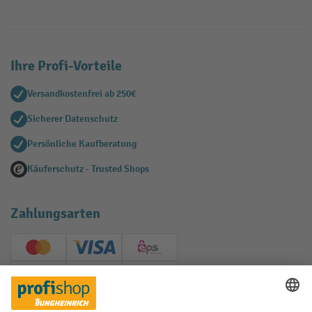
Ihre Profi-Vorteile
Versandkostenfrei ab 250€
Sicherer Datenschutz
Persönliche Kaufberatung
Käuferschutz - Trusted Shops
Zahlungsarten
Creditcard (Master)
Creditcard (Visa)
EPS
PayPal
Rechnung
Vorkasse