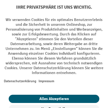
Soziale Netzwerke
Facebook
YouTube
LinkedIn
Instagram
AGB
Impressum
Datenschutz
Barrierefreiheit
Privacy Settings
Alle Preise exkl. gesetzl. Mehrwertsteuer zzgl.
Versandkosten
und ggf.
Nachnahmegebühren, wenn nicht anders angegeben.
¹ Der Rabatt gilt so lange der Vorrat reicht. Der Rabatt gilt nicht auf
Sonderpreise. Eine Kombination mit anderen prozentualen Rabatten
oder Gutscheinen ist nicht möglich. | ² Der Rabatt wird einmalig bei
Erstregistrierung für den Newsletter gewährt. Der Gutschein ist 10
Tage gültig und kann ab einem Netto-Bestellwert von 250,- € online
eingelöst werden. Die Höhe des Rabatts variiert je nach
Produktkategorie und beträgt bis zu 10 % (10 % auf Lager, Umwelt,
Arbeitsschutz | 5% auf Werkstatt, Betrieb, Transport, Stapeln und