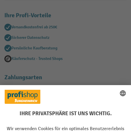
Ihre Profi-Vorteile
Versandkostenfrei ab 250€
Sicherer Datenschutz
Persönliche Kaufberatung
Käuferschutz - Trusted Shops
Zahlungsarten
Creditcard (Master)
Creditcard (Visa)
EPS
PayPal
Rechnung
Vorkasse
Soziale Netzwerke