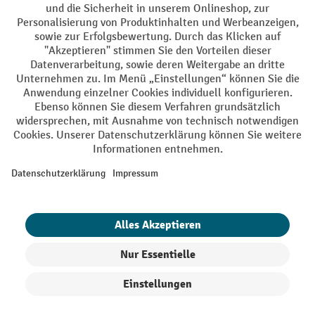
Facebook
YouTube
LinkedIn
Instagram
AGB
Impressum
Datenschutz
Barrierefreiheit
Privacy Settings
Alle Preise exkl. gesetzl. Mehrwertsteuer zzgl.
Versandkosten
und ggf.
Nachnahmegebühren, wenn nicht anders angegeben.
¹ Der Rabatt gilt so lange der Vorrat reicht. Der Rabatt gilt nicht auf
Sonderpreise. Eine Kombination mit anderen prozentualen Rabatten
oder Gutscheinen ist nicht möglich. | ² Der Rabatt wird einmalig bei
Erstregistrierung für den Newsletter gewährt. Der Gutschein ist 10
Tage gültig und kann ab einem Netto-Bestellwert von 250,- € online
eingelöst werden. Die Höhe des Rabatts variiert je nach
Produktkategorie und beträgt bis zu 10 % (10 % auf Lager, Umwelt,
Arbeitsschutz | 5% auf Werkstatt, Betrieb, Transport, Stapeln und
Heben | 7% auf Büro). Ausgenommen sind Elektro-Hubwagen,
Produkte filtern
Sortierung
Elektro-Hochhubwagen, Elektro-Stapler sowie Gebrauchtgeräte.