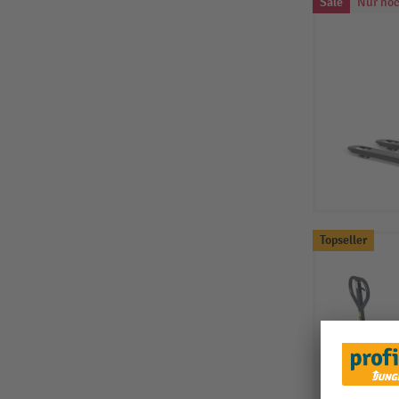
Sale
Nur noc
Topseller