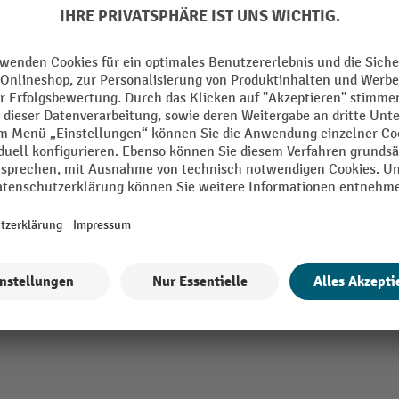
2 Varianten
Scherenhubwagen HEMMDAL PTM 1.0 Sc
Tragfähigkeit: 1.000 kg
Gabellänge: 1.150 mm
Als Handhubwagen oder Hubtisch ei