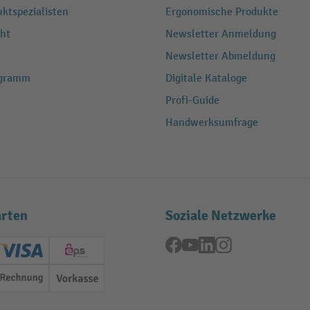
ktspezialisten
Ergonomische Produkte
ht
Newsletter Anmeldung
Newsletter Abmeldung
ogramm
Digitale Kataloge
Profi-Guide
Handwerksumfrage
rten
Soziale Netzwerke
Facebook
YouTube
LinkedIn
Instagram
ard (Master)
Creditcard (Visa)
EPS
Rechnung
Vorkasse