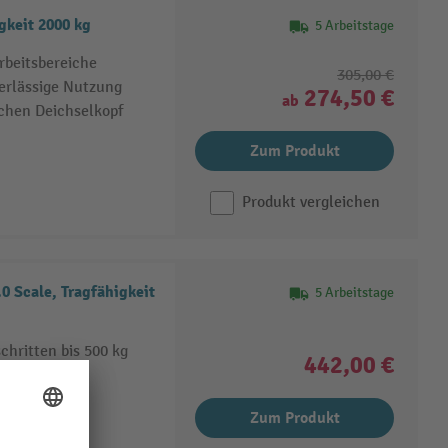
keit 2000 kg
5 Arbeitstage
rbeitsbereiche
305,00 €
erlässige Nutzung
274,50 €
ab
chen Deichselkopf
Zum Produkt
Produkt vergleichen
Scale, Tragfähigkeit
5 Arbeitstage
chritten bis 500 kg
442,00 €
llkorrektur
Zum Produkt
gevorgänge