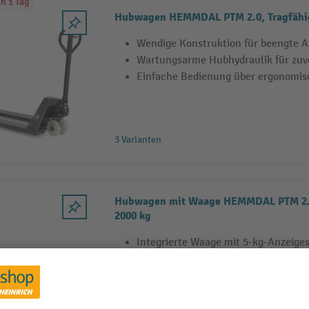
h 1 Tag
Hubwagen HEMMDAL PTM 2.0, Tragfähig
Wendige Konstruktion für beengte A
Wartungsarme Hubhydraulik für zuv
Einfache Bedienung über ergonomis
3 Varianten
Hubwagen mit Waage HEMMDAL PTM 2.0 
2000 kg
Integrierte Waage mit 5-kg-Anzeiges
und 20-kg-Schritten ab 500 kg
Mit Tara-Funktion und manueller Nu
Batteriebetrieb für bis zu 3000 Wie