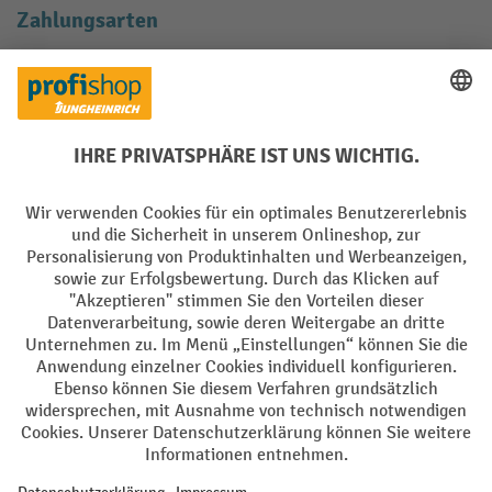
Zahlungsarten
Creditcard (Master)
Creditcard (Visa)
EPS
PayPal
Rechnung
Vorkasse
Soziale Netzwerke
Facebook
YouTube
LinkedIn
Instagram
AGB
Impressum
Datenschutz
Barrierefreiheit
Privacy Settings
Alle Preise exkl. gesetzl. Mehrwertsteuer zzgl.
Versandkosten
und ggf.
Nachnahmegebühren, wenn nicht anders angegeben.