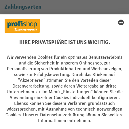
Zahlungsarten
Creditcard (Master)
Creditcard (Visa)
EPS
PayPal
Rechnung
Vorkasse
Soziale Netzwerke
Facebook
YouTube
LinkedIn
Instagram
AGB
Impressum
Datenschutz
Barrierefreiheit
Privacy Settings
Alle Preise exkl. gesetzl. Mehrwertsteuer zzgl.
Versandkosten
und ggf.
Nachnahmegebühren, wenn nicht anders angegeben.