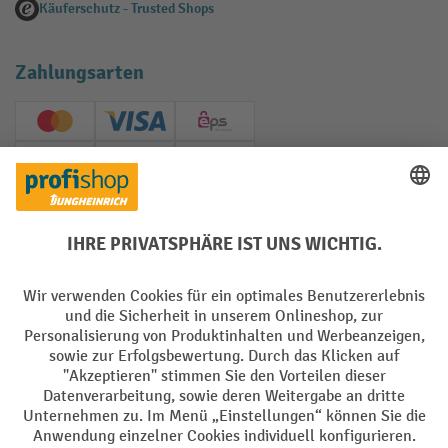
Käuferschutz - Trusted Shops
Zahlungsarten
Creditcard (Master)
Creditcard (Visa)
EPS
PayPal
Rechnung
Vorkasse
Soziale Netzwerke
Facebook
YouTube
LinkedIn
Instagram
AGB
Impressum
Datenschutz
Barrierefreiheit
Privacy Settings