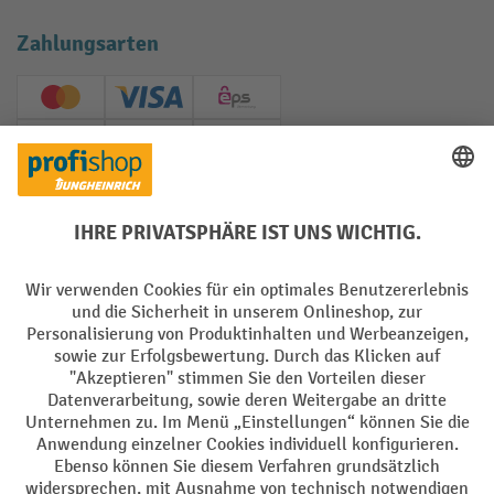
Zahlungsarten
Creditcard (Master)
Creditcard (Visa)
EPS
PayPal
Rechnung
Vorkasse
Soziale Netzwerke
Facebook
YouTube
LinkedIn
Instagram
AGB
Impressum
Datenschutz
Barrierefreiheit
Privacy Settings
Alle Preise exkl. gesetzl. Mehrwertsteuer zzgl.
Versandkosten
und ggf.
Nachnahmegebühren, wenn nicht anders angegeben.