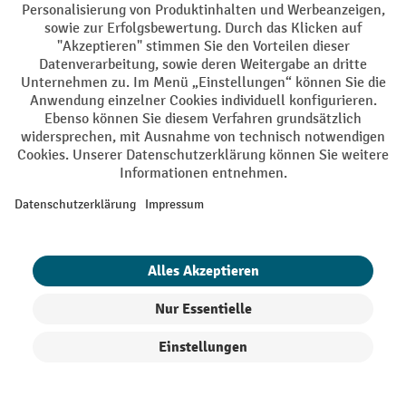
Käuferschutz
Mit geprüfter Qualität, Sicherheit und Transparenz ist jh-
profishop.at in hohem Maße vertrauenswürdig.
Ihre Profi-Vorteile
Versandkostenfrei ab 250€
Sicherer Datenschutz
Persönliche Kaufberatung
Käuferschutz - Trusted Shops
Zahlungsarten
Produkte filtern
Sortierung