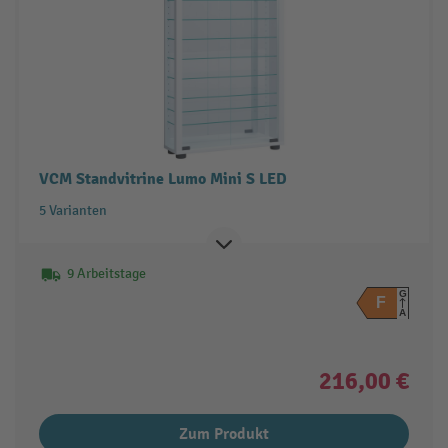
VCM Standvitrine Lumo Mini S LED
5 Varianten
9 Arbeitstage
G
F
A
216,00 €
Zum Produkt