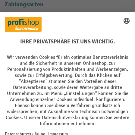
Zahlungsarten
Creditcard (Master)
Creditcard (Visa)
EPS
PayPal
Rechnung
Vorkasse
Soziale Netzwerke
Facebook
YouTube
LinkedIn
Instagram
AGB
Impressum
Datenschutz
Barrierefreiheit
Privacy Settings
Alle Preise exkl. gesetzl. Mehrwertsteuer zzgl.
Versandkosten
und ggf.
Nachnahmegebühren, wenn nicht anders angegeben.