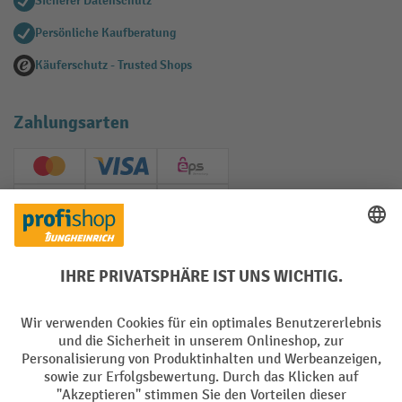
Sicherer Datenschutz
Persönliche Kaufberatung
Käuferschutz - Trusted Shops
Zahlungsarten
Creditcard (Master)
Creditcard (Visa)
EPS
PayPal
Rechnung
Vorkasse
Soziale Netzwerke
Facebook
YouTube
LinkedIn
Instagram
AGB
Impressum
Datenschutz