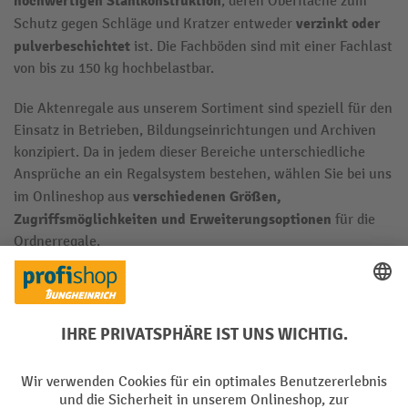
hochwertigen Stahlkonstruktion
, deren Oberfläche zum
verzinkt oder
Schutz gegen Schläge und Kratzer entweder
pulverbeschichtet
ist. Die Fachböden sind mit einer Fachlast
von bis zu 150 kg hochbelastbar.
Die Aktenregale aus unserem Sortiment sind speziell für den
Einsatz in Betrieben, Bildungseinrichtungen und Archiven
konzipiert. Da in jedem dieser Bereiche unterschiedliche
Ansprüche an ein Regalsystem bestehen, wählen Sie bei uns
verschiedenen Größen,
im Onlineshop aus
Zugriffsmöglichkeiten und Erweiterungsoptionen
für die
Ordnerregale.
1. Ein- oder zweizeilige Aktenregale
an den Wänden oder freistehend
Aktenregale können
aufgestellt werden. Dafür wählen Sie bei Jungheinrich
PROFISHOP aus ein- und zweizeiligen Modellen: