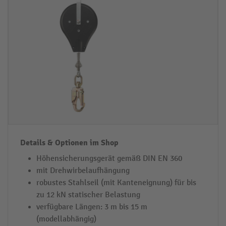
u
e
s
t
f
ai
ü
ls
h
&
r
O
u
p
n
ti
g
o
d
n
e
e
s
n
Höhensicherungsgerät gemäß DIN EN 360
H
i
mit Drehwirbelaufhängung
ö
m
robustes Stahlseil (mit Kanteneignung) für bis
h
S
zu 12 kN statischer Belastung
e
h
verfügbare Längen: 3 m bis 15 m
(modellabhängig)
n
o