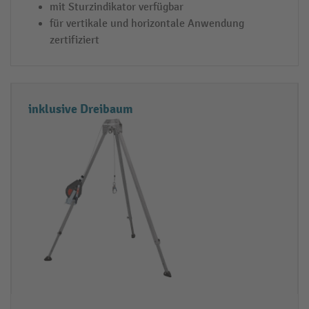
mit Sturzindikator verfügbar
s
p
für vertikale und horizontale Anwendung
i
zertifiziert
c
h
e
r
inklusive Dreibaum
u
n
g
s
g
e
r
ä
t
s