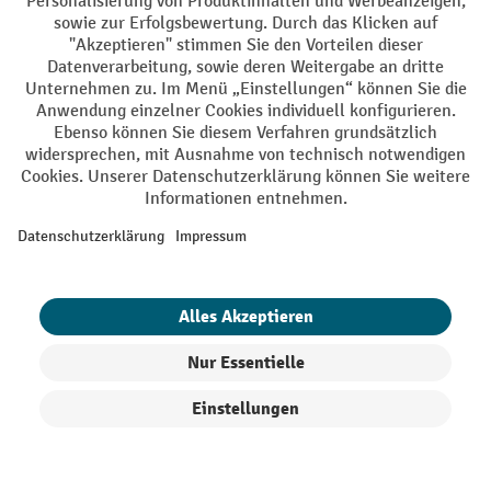
AGB
Impressum
Datenschutz
Barrierefreiheit
Privacy Settings
Alle Preise exkl. gesetzl. Mehrwertsteuer zzgl.
Versandkosten
und ggf.
Nachnahmegebühren, wenn nicht anders angegeben.
¹ Der Rabatt gilt so lange der Vorrat reicht. Der Rabatt gilt nicht auf
Sonderpreise. Eine Kombination mit anderen prozentualen Rabatten
oder Gutscheinen ist nicht möglich. | ² Der Rabatt wird einmalig bei
Erstregistrierung für den Newsletter gewährt. Der Gutschein ist 10
Tage gültig und kann ab einem Netto-Bestellwert von 250,- € online
eingelöst werden. Die Höhe des Rabatts variiert je nach
Produktkategorie und beträgt bis zu 10 % (10 % auf Lager, Umwelt,
Arbeitsschutz | 5% auf Werkstatt, Betrieb, Transport, Stapeln und
Heben | 7% auf Büro). Ausgenommen sind Elektro-Hubwagen,
Produkte filtern
Sortierung
Elektro-Hochhubwagen, Elektro-Stapler sowie Gebrauchtgeräte.
Ausschluss von Werkzeug. Gilt nicht auf Sonderpreise. Kombination
mit anderen Gutscheinen nicht möglich.