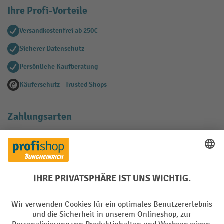
Ihre Profi-Vorteile
Versandkostenfrei ab 250€
Sicherer Datenschutz
Persönliche Kaufberatung
Käuferschutz - Trusted Shops
Zahlungsarten
Creditcard (Master)
Creditcard (Visa)
EPS
PayPal
Rechnung
Vorkasse
Soziale Netzwerke
Facebook
YouTube
LinkedIn
Instagram