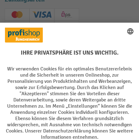
Creditcard (Master)
Creditcard (Visa)
EPS
PayPal
Rechnung
Vorkasse
Soziale Netzwerke
Facebook
YouTube
LinkedIn
Instagram
AGB
Impressum
Datenschutz
Barrierefreiheit
Privacy Settings
Alle Preise exkl. gesetzl. Mehrwertsteuer zzgl.
Versandkosten
und ggf.
Nachnahmegebühren, wenn nicht anders angegeben.
¹ Der Rabatt gilt so lange der Vorrat reicht. Der Rabatt gilt nicht auf