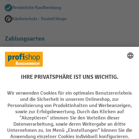
Persönliche Kaufberatung
Käuferschutz - Trusted Shops
Zahlungsarten
Creditcard (Master)
Creditcard (Visa)
EPS
PayPal
Rechnung
Vorkasse
Soziale Netzwerke
Facebook
YouTube
LinkedIn
Instagram
AGB
Impressum
Datenschutz