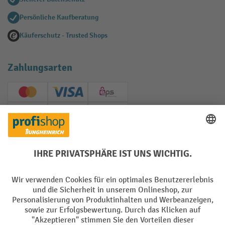
Persönliche Kaufberatung
Käuferschutz - Trusted Shops
Zahlungsarten
Creditcard (Master)
Creditcard (Visa)
EPS
PayPal
Rechnung
Vorkasse
Soziale Netzwerke
Facebook
YouTube
LinkedIn
Instagram
AGB
Impressum
Datenschutz