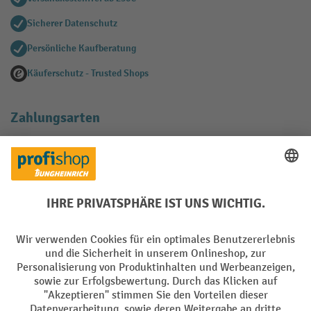
Sicherer Datenschutz
Persönliche Kaufberatung
Käuferschutz - Trusted Shops
Zahlungsarten
Creditcard (Master)
Creditcard (Visa)
EPS
PayPal
Rechnung
Vorkasse
Soziale Netzwerke
Facebook
YouTube
LinkedIn
Instagram