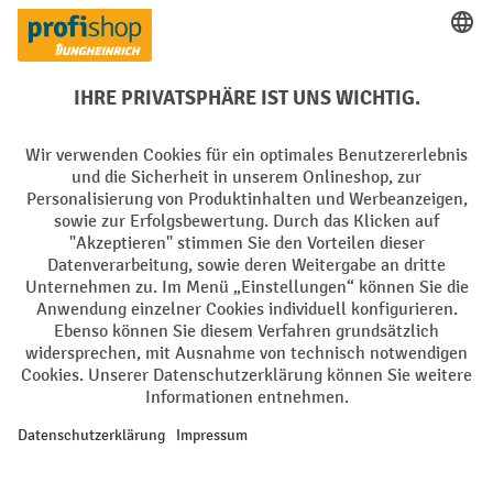
Creditcard (Master)
Creditcard (Visa)
EPS
PayPal
Rechnung
Vorkasse
Soziale Netzwerke
Facebook
YouTube
LinkedIn
Instagram
AGB
Impressum
Datenschutz
Barrierefreiheit
Privacy Settings
Alle Preise exkl. gesetzl. Mehrwertsteuer zzgl.
Versandkosten
und ggf.
Nachnahmegebühren, wenn nicht anders angegeben.
¹ Der Rabatt gilt so lange der Vorrat reicht. Der Rabatt gilt nicht auf
Sonderpreise. Eine Kombination mit anderen prozentualen Rabatten
oder Gutscheinen ist nicht möglich. | ² Der Rabatt wird einmalig bei