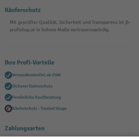
Käuferschutz
Mit geprüfter Qualität, Sicherheit und Transparenz ist jh-
profishop.at in hohem Maße vertrauenswürdig.
Ihre Profi-Vorteile
Versandkostenfrei ab 250€
Sicherer Datenschutz
Persönliche Kaufberatung
Käuferschutz - Trusted Shops
Zahlungsarten