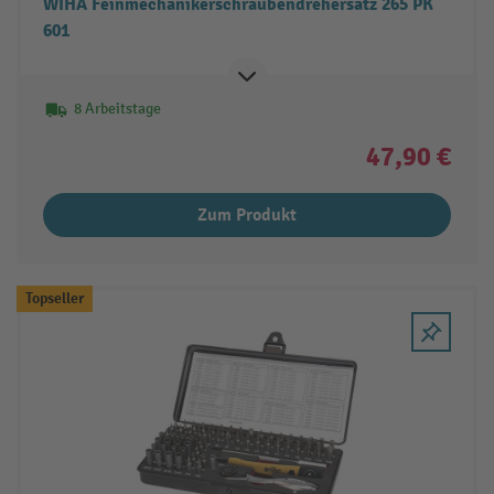
WIHA Feinmechanikerschraubendrehersatz 265 PK
601
8 Arbeitstage
47,90 €
Zum Produkt
Topseller