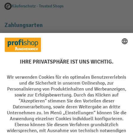
Käuferschutz - Trusted Shops
Zahlungsarten
Creditcard (Master)
Creditcard (Visa)
EPS
PayPal
Rechnung
Vorkasse
Soziale Netzwerke
Facebook
YouTube
LinkedIn
Instagram
AGB
Impressum
Datenschutz
Barrierefreiheit
Privacy Settings