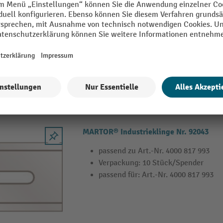
passend zu Art.-Nr. 4000 817 801, 40
Klingenbreite: 19mm
Verpackung: 10 Stück / Spender
MARTOR® Industrieklinge Nr. 92043
passend zu Art.-Nr. 4000 817 993
Verpackung: 10 Stück/Spender
passend für: Art.-Nr. 4000 817 993