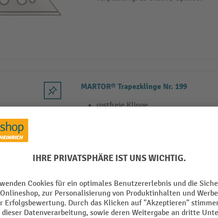
MARTOR® Trapezklinge Nr. 199
rostfreie Klinge
Klingenbreite: 19mm
Verpackung: 10 Stück / Spender
MARTOR® Trapezklinge Nr. 5232, Ersatz