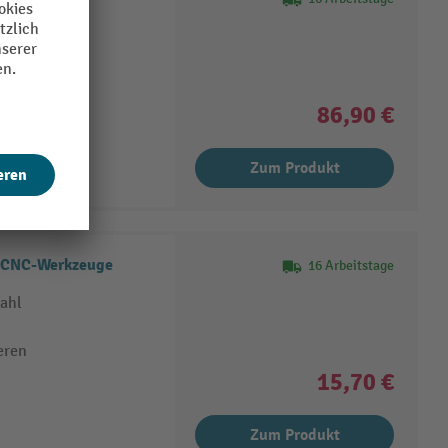
 Stahl
raubbar
86,90 €
Zum Produkt
r CNC-Werkzeuge
16 Arbeitstage
ahl
eren
15,70 €
Zum Produkt