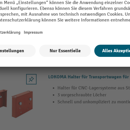
Ablage für CNC-Transportwagen aus
Zur nachträglichen Montage aufsch
LOKOMA Halter für Transportwagen fü
Halter für CNC-Lagersysteme aus St
3 vorgeschraubte Löcher
Schnell und unkompliziert zu monti