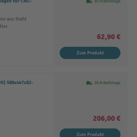
wagen für CNC-
16 Arbeitstage
me aus Stahl
lter
62,90 €
Zum Produkt
xH) 588x447x82-
28 Arbeitstage
206,00 €
Zum Produkt