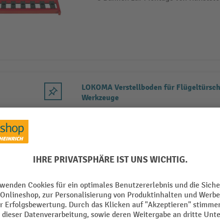
LOKOMA Verstellboden für Flügeltürsch
Werkzeuge
Verstellboden für CNC-Lagersysteme
Mit vorgefertigter Lochung für Halte
LOKOMA Ablage für CNC-Transportwag