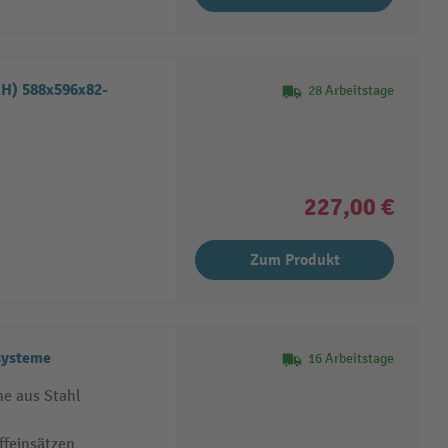
xH) 588x596x82-
28 Arbeitstage
227,00 €
Zum Produkt
systeme
16 Arbeitstage
e aus Stahl
ffeinsätzen