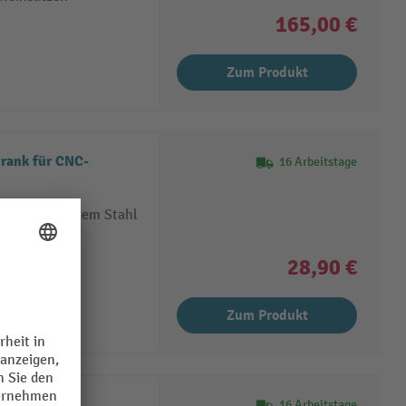
165,00 €
Zum Produkt
rank für CNC-
16 Arbeitstage
 aus verzinktem Stahl
r
28,90 €
Zum Produkt
en
16 Arbeitstage