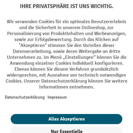
Soziale Netzwerke
Facebook
YouTube
LinkedIn
Instagram
AGB
Impressum
Datenschutz
Barrierefreiheit
Privacy Settings
Alle Preise exkl. gesetzl. Mehrwertsteuer zzgl.
Versandkosten
und ggf.
Nachnahmegebühren, wenn nicht anders angegeben.
¹ Der Rabatt gilt so lange der Vorrat reicht. Der Rabatt gilt nicht auf
Sonderpreise. Eine Kombination mit anderen prozentualen Rabatten
oder Gutscheinen ist nicht möglich. | ² Der Rabatt wird einmalig bei
Erstregistrierung für den Newsletter gewährt. Der Gutschein ist 10
Tage gültig und kann ab einem Netto-Bestellwert von 250,- € online
eingelöst werden. Die Höhe des Rabatts variiert je nach
Produktkategorie und beträgt bis zu 10 % (10 % auf Lager, Umwelt,
Arbeitsschutz | 5% auf Werkstatt, Betrieb, Transport, Stapeln und