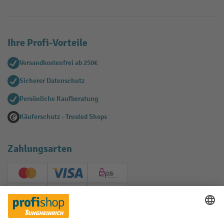
Ihre Profi-Vorteile
Versandkostenfrei ab 250€
Sicherer Datenschutz
Persönliche Kaufberatung
Käuferschutz - Trusted Shops
Zahlungsarten
Creditcard (Master)
Creditcard (Visa)
EPS
PayPal
Rechnung
Vorkasse